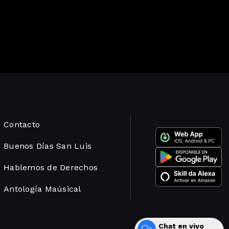
Contacto
Buenos Días San Luis
Hablemos de Derechos
Antología Maúsical
Chat en vivo
Desarrollado por