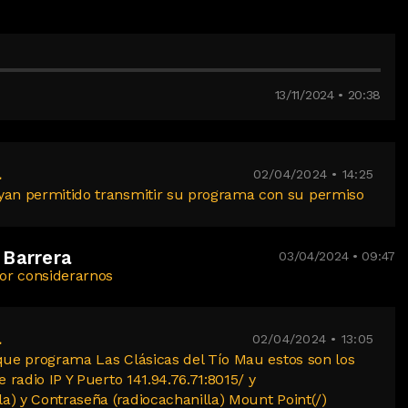
13/11/2024 • 20:38
a
02/04/2024 • 14:25
an permitido transmitir su programa con su permiso
 Barrera
03/04/2024 • 09:47
por considerarnos
a
02/04/2024 • 13:05
 que programa Las Clásicas del Tío Mau estos son los
 radio IP Y Puerto 141.94.76.71:8015/ y
a) y Contraseña (radiocachanilla) Mount Point(/)