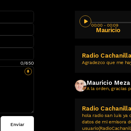
00:00
- 00:09
Mauricio
Radio Cachanill
Agradezco que me hay
0/650
Mauricio Meza
A la orden, gracias 
Radio Cachanill
hola radio san luis ya
datos de mi emisora de
Enviar
usuario(RadioCachanill