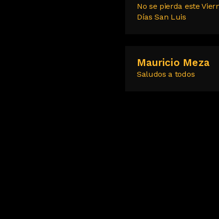
No se pierda este Vier
Días San Luis
Mauricio Meza
Saludos a todos