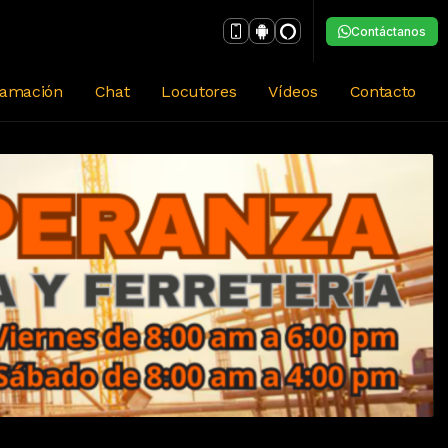
Contáctanos
ramación
Chat
Locutores
Vídeos
Contacto