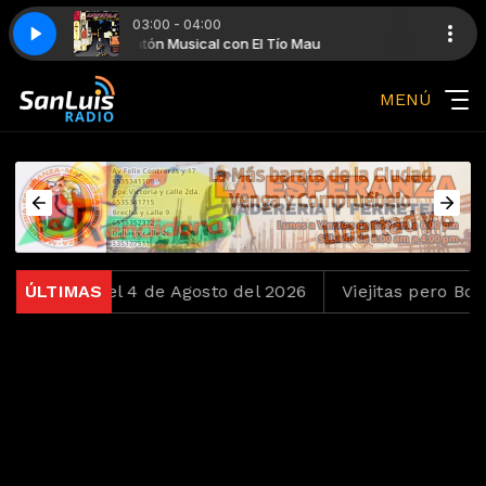
03:00 - 04:00
Mau
l Tío Mau
Maratón Musical con El Tío Mau
Extreme - More Than Words
Música para Academia con El Tío Mau
MENÚ
hentas del 4 de Agosto del 2026
ÚLTIMAS
Viejitas pero Bonita