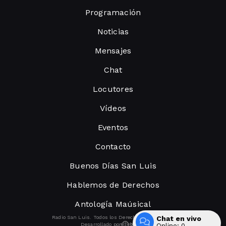
Programación
Noticias
Mensajes
Chat
Locutores
Vídeos
Eventos
Contacto
Buenos Días San Luis
Hablemos de Derechos
Antología Maúsical
Radio San Luis. Todos los Derechos Reservados.
Chat en vivo
Desarrollado por
Online:
0