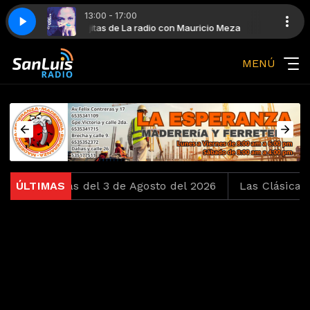
13:00 - 17:00
o The Bone Mix)
ricio Meza
Viejitas de La radio con Mauricio Meza
Crystal Waters - Gypsy Woman (She's Homeless) (Baseme
MENÚ
ro Bonitas del 3 de Agosto del 2026
ÚLTIMAS
Las Clásicas del T