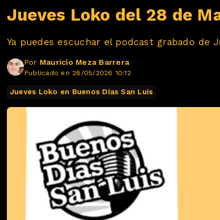
Jueves Loko del 28 de M
Ya puedes escuchar el podcast grabado de J
Por
Mauricio Meza Barrera
Publicado en 28/05/2026 10:12
Jueves Loko en Buenos Días San Luis