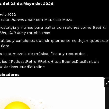
 del 28 de Mayo del 2026
odio 1022
e este
Jueves Loko
con Mauricio Meza.
ostalgia y ritmos para bailar con rolones como
Beat It
,
Mia
,
Call Me
y mucho más
vidables y canciones que simplemente no dejan quedarse
uieto.
s esta mezcla de música, fiesta y recuerdos.
ies #PodcastRetro #RetroHits #BuenosDiasSanLuis
#Clasicos #RadioOnline
cinadores