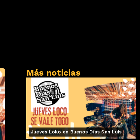
Más noticias
Jueves Loko en Buenos Días San Luis