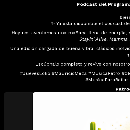
Podcast del Programa
Epis
️✨ Ya está disponible el podcast d
Hoy nos aventamos una mañana llena de energía, n
Stayin’ Alive
,
Mamma 
Una edición cargada de buena vibra, clásicos inol
q
Escúchalo completo y revive con nosotro
#JuevesLoko #MauricioMeza #MusicaRetro #Old
#MusicaParaBailar 
Patro