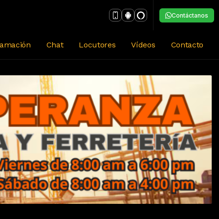
Contáctanos
ramación
Chat
Locutores
Vídeos
Contacto