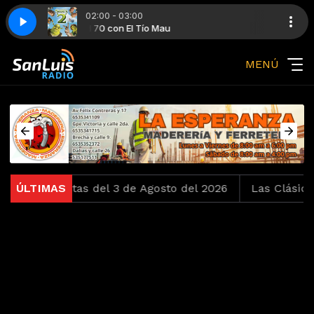
02:00 - 03:00
Vinyl 70 con El Tío Mau
Lipps Inc. - Funkytown
MENÚ
ero Bonitas del 3 de Agosto del 2026
ÚLTIMAS
Las Clásicas del 