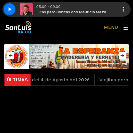
05:00 - 09:00
uricio Meza
ir
Viejitas pero Bonitas con Mauricio Meza
Francisco Xavier-dejenos vivir
MENÚ
chentas del 4 de Agosto del 2026
ÚLTIMAS
Viejitas pero Bonit