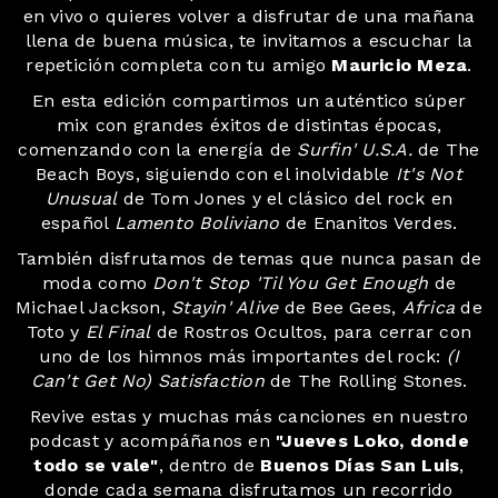
en vivo o quieres volver a disfrutar de una mañana
llena de buena música, te invitamos a escuchar la
repetición completa con tu amigo
Mauricio Meza
.
En esta edición compartimos un auténtico súper
mix con grandes éxitos de distintas épocas,
comenzando con la energía de
Surfin' U.S.A.
de The
Beach Boys, siguiendo con el inolvidable
It's Not
Unusual
de Tom Jones y el clásico del rock en
español
Lamento Boliviano
de Enanitos Verdes.
También disfrutamos de temas que nunca pasan de
moda como
Don't Stop 'Til You Get Enough
de
Michael Jackson,
Stayin' Alive
de Bee Gees,
Africa
de
Toto y
El Final
de Rostros Ocultos, para cerrar con
uno de los himnos más importantes del rock:
(I
Can't Get No) Satisfaction
de The Rolling Stones.
Revive estas y muchas más canciones en nuestro
podcast y acompáñanos en
"Jueves Loko, donde
todo se vale"
, dentro de
Buenos Días San Luis
,
donde cada semana disfrutamos un recorrido