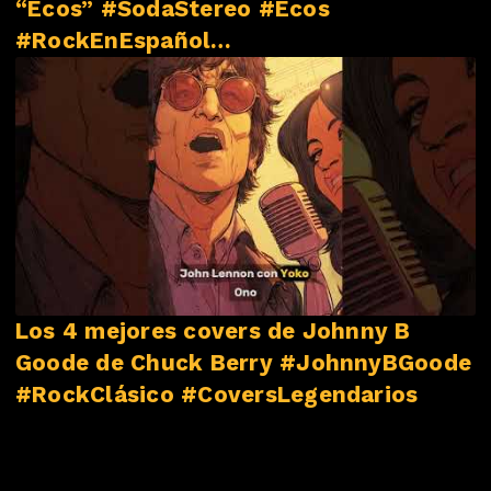
“Ecos” #SodaStereo #Ecos
#RockEnEspañol
#NovedadesMusicales
Los 4 mejores covers de Johnny B
Goode de Chuck Berry #JohnnyBGoode
#RockClásico #CoversLegendarios