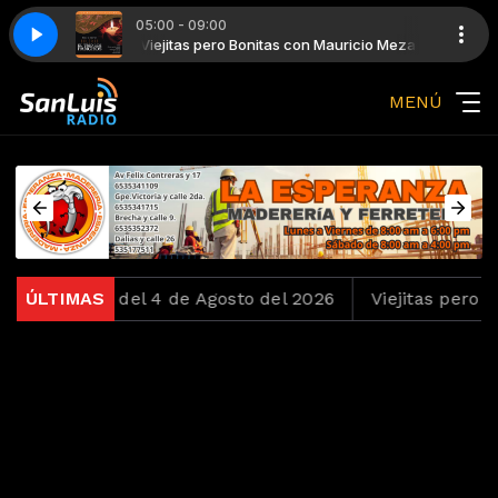
05:00 - 09:00
n Mauricio Meza
as quizas quizas
Viejitas pero Bonitas con Mauricio Meza
Trio Los Panchos - Quizas quizas quizas
MENÚ
Ochentas del 4 de Agosto del 2026
ÚLTIMAS
Viejitas pero Boni