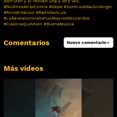
disfruten y lo revivan una y otra vez.
#NoMiresAtrásConIra #Oasis #DontLookBackInAnger
#RockBritánico #RadioSanLuis
#LaBandaSonoraDeTusMejoresRecuerdos
#ClásicosQueViven #BuenaMúsica
Comentarios
Nuevo comentario
Más vídeos