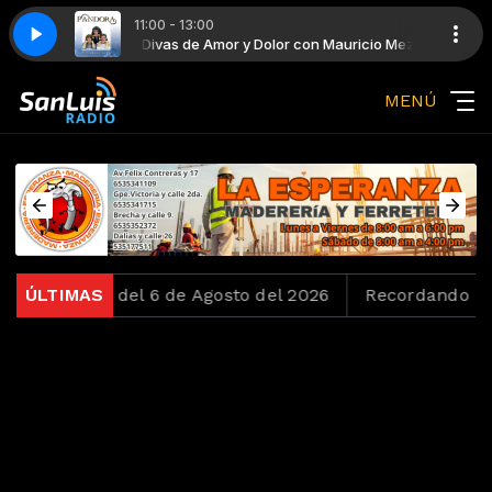
11:00 - 13:00
on Mauricio Meza
Divas de Amor y Dolor con Mauricio Meza
Pandora - Solo él y yo
MENÚ
ves Loko del 6 de Agosto del 2026
ÚLTIMAS
Recordando los Oc