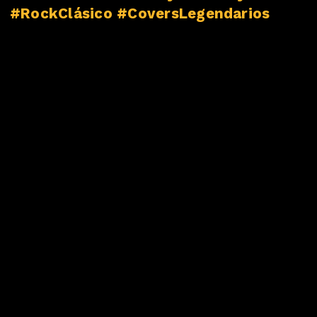
#RockClásico #CoversLegendarios