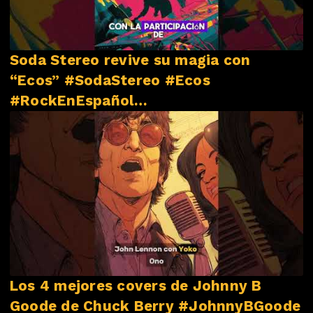
Soda Stereo revive su magia con
“Ecos” #SodaStereo #Ecos
#RockEnEspañol
#NovedadesMusicales
Los 4 mejores covers de Johnny B
Goode de Chuck Berry #JohnnyBGoode