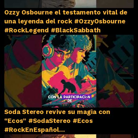
Ozzy Osbourne el testamento vital de
una leyenda del rock #OzzyOsbourne
#RockLegend #BlackSabbath
Soda Stereo revive su magia con
“Ecos” #SodaStereo #Ecos
#RockEnEspañol