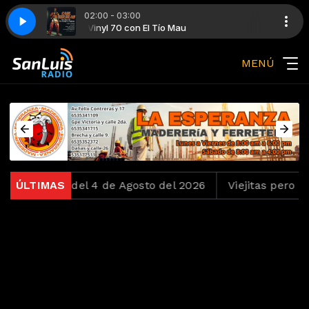
02:00 - 03:00
ighting
Vinyl 70 con El Tío Mau
Carl Douglas - Kung Fu Fighting
MENÚ
chentas del 4 de Agosto del 2026
ÚLTIMAS
Viejitas pero Bonit