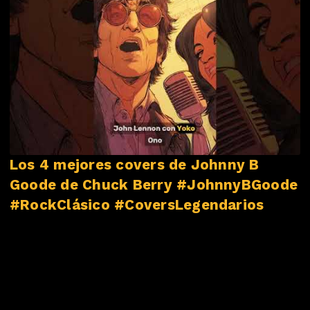
#NovedadesMusicales
Los 4 mejores covers de Johnny B
Goode de Chuck Berry #JohnnyBGoode
#RockClásico #CoversLegendarios