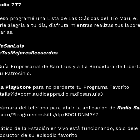
odio 777
eso programé una Lista de Las Clásicas del Tío Mau, el
e alegría a tu día, disfruta mientras realizas tus labor
iarias.
ioSanLuis
eTusMejoresRecuerdos
Guía Empresarial de San Luis y a La Rendidora de Libert
u Patrocinio.
la PlayStore
para no perderte tu Programa Favorito
etails?id=com.audioappradio.radiosanluis3
ámara del teléfono para abrir la aplicación de
Radio Sa
on.com/?fragment=skills/dp/B0CLDNM3Y7
ico de la Estación en Vivo está funcionando, sólo dele
oductor de su episodio favorito