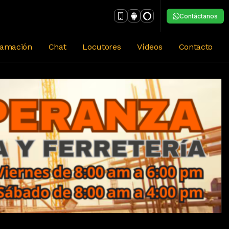
Contáctanos
ramación
Chat
Locutores
Vídeos
Contacto