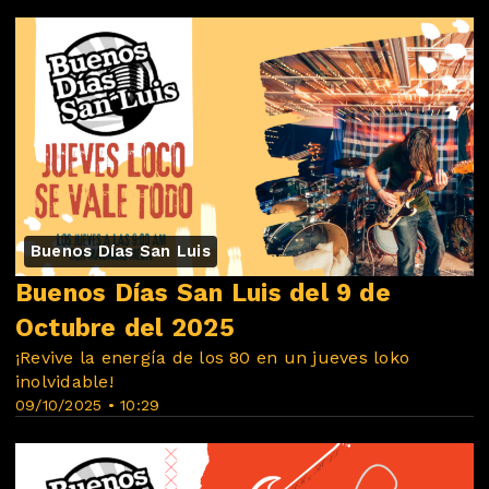
Buenos Días San Luis
Buenos Días San Luis del 9 de
Octubre del 2025
¡Revive la energía de los 80 en un jueves loko
inolvidable!
09/10/2025 • 10:29