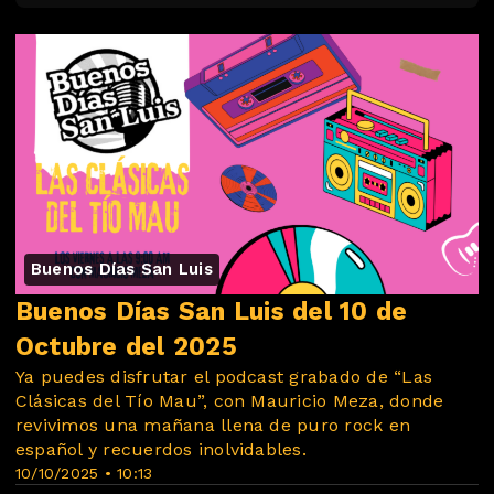
Buenos Días San Luis
Buenos Días San Luis del 10 de
Octubre del 2025
Ya puedes disfrutar el podcast grabado de “Las
Clásicas del Tío Mau”, con Mauricio Meza, donde
revivimos una mañana llena de puro rock en
español y recuerdos inolvidables.
10/10/2025 • 10:13