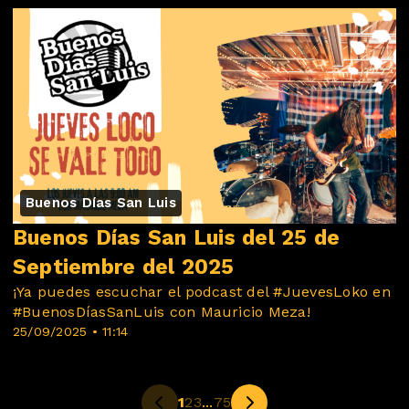
Buenos Días San Luis
Buenos Días San Luis del 25 de
Septiembre del 2025
¡Ya puedes escuchar el podcast del #JuevesLoko en
#BuenosDíasSanLuis con Mauricio Meza!
25/09/2025 • 11:14
1
2
3
...
75