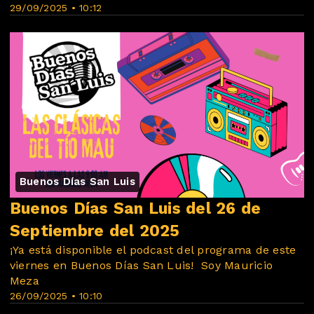
29/09/2025 • 10:12
Buenos Días San Luis
Buenos Días San Luis del 26 de
Septiembre del 2025
¡Ya está disponible el podcast del programa de este
viernes en Buenos Días San Luis! ️ Soy Mauricio
Meza
26/09/2025 • 10:10