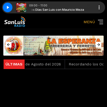
09:00 - 11:00
Seas Grande
ricio Meza
ricio Meza
Buenos Días San Luis con Mauricio Meza
Divas de Amor y Dolor con Mauricio Meza
Miguel mateos y Zas - Cuando Seas Grande
MENÚ
o del 6 de Agosto del 2026
ÚLTIMAS
Recordando los Ochentas 