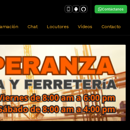
Contáctanos
ramación
Chat
Locutores
Vídeos
Contacto