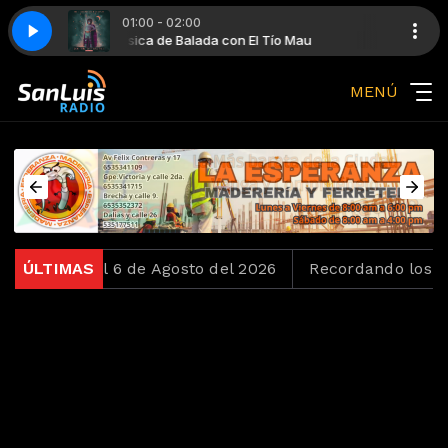
01:00 - 02:00
esso Remix)
u
Música de Balada con El Tío Mau
Coldplay - Something Just Like This (Alesso Remix)
MENÚ
o del 6 de Agosto del 2026
ÚLTIMAS
Recordando los Ochentas 